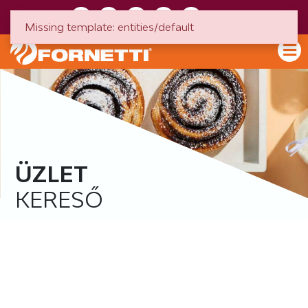
HU
EN
Missing template: entities/default
ÜZLET
KERESŐ