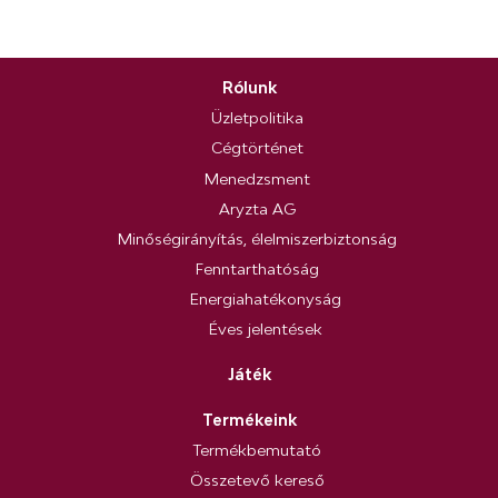
Rólunk
Üzletpolitika
Cégtörténet
Menedzsment
Aryzta AG
Minőségirányítás, élelmiszerbiztonság
Fenntarthatóság
Energiahatékonyság
Éves jelentések
Játék
Termékeink
Termékbemutató
Összetevő kereső