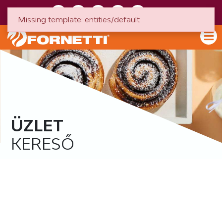
HU
EN
Missing template: entities/default
ÜZLET
KERESŐ