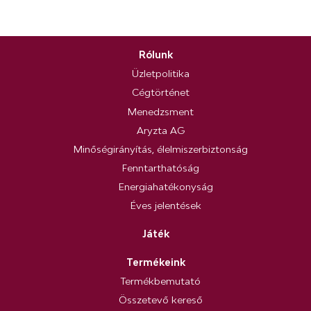
Rólunk
Üzletpolitika
Cégtörténet
Menedzsment
Aryzta AG
Minőségirányítás, élelmiszerbiztonság
Fenntarthatóság
Energiahatékonyság
Éves jelentések
Játék
Termékeink
Termékbemutató
Összetevő kereső