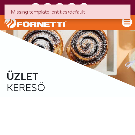
HU
EN
Missing template: entities/default
ÜZLET
KERESŐ