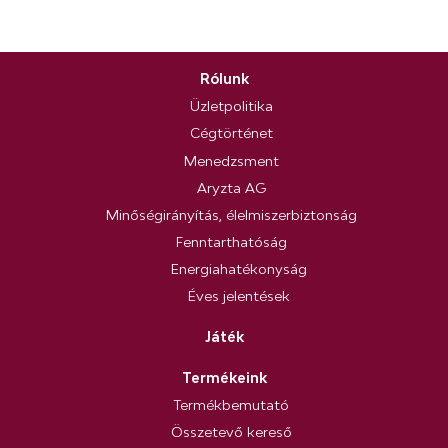
Rólunk
Üzletpolitika
Cégtörténet
Menedzsment
Aryzta AG
Minőségirányítás, élelmiszerbiztonság
Fenntarthatóság
Energiahatékonyság
Éves jelentések
Játék
Termékeink
Termékbemutató
Összetevő kereső