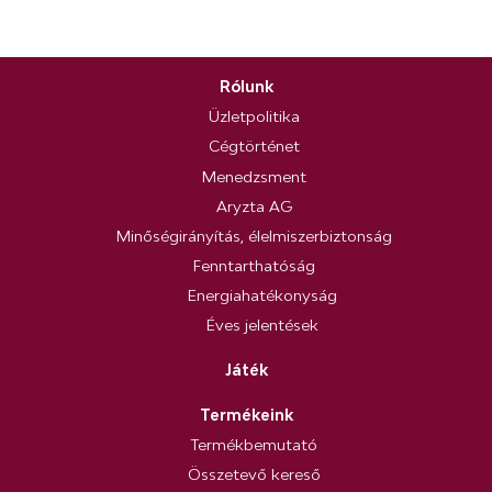
Rólunk
Üzletpolitika
Cégtörténet
Menedzsment
Aryzta AG
Minőségirányítás, élelmiszerbiztonság
Fenntarthatóság
Energiahatékonyság
Éves jelentések
Játék
Termékeink
Termékbemutató
Összetevő kereső