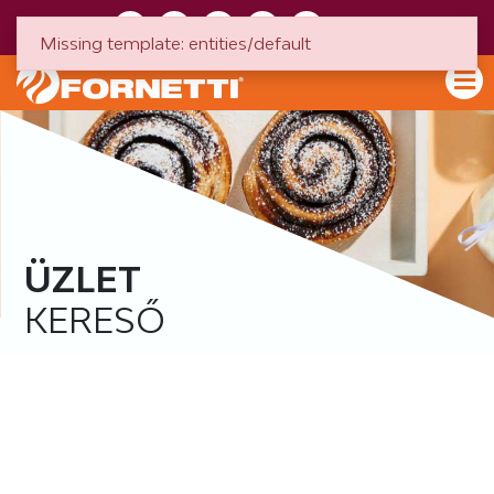
HU
EN
Missing template: entities/default
ÜZLET
KERESŐ