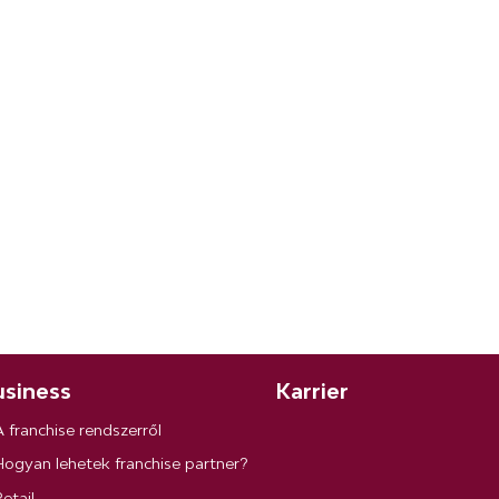
siness
Karrier
A franchise rendszerről
Hogyan lehetek franchise partner?
etail