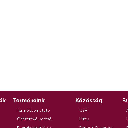
ék
Termékeink
Közösség
Bu
Termékbemutató
CSR
Összetevő kereső
Hírek
Energia kalkulátor
Fornetti Facebook
R