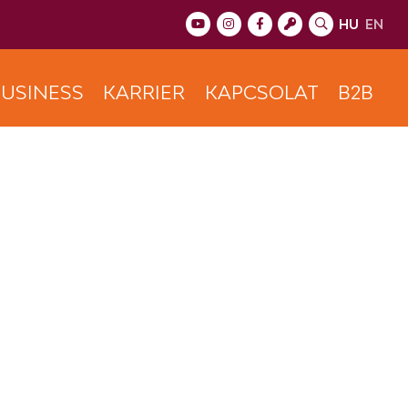
HU
EN
USINESS
KARRIER
KAPCSOLAT
B2B