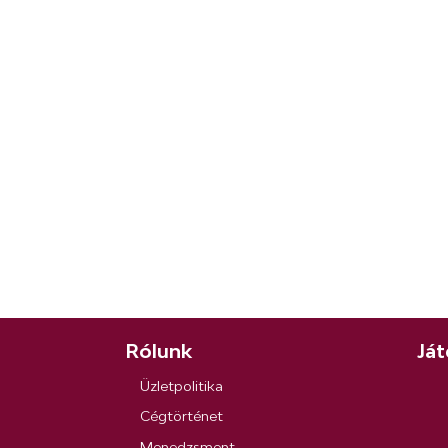
Rólunk
Ját
Üzletpolitika
Cégtörténet
Menedzsment