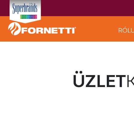
RÓL
ÜZLET