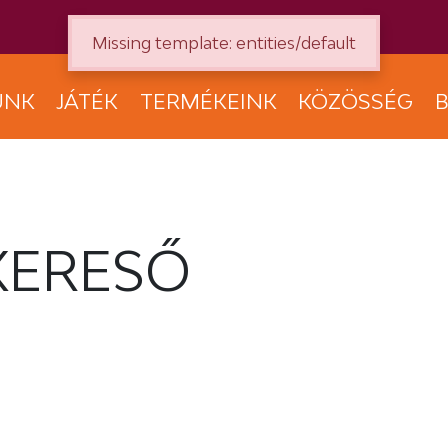
Missing template: entities/default
UNK
JÁTÉK
TERMÉKEINK
KÖZÖSSÉG
B
KERESŐ