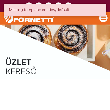
HU
EN
Missing template: entities/default
ÜZLET
KERESŐ