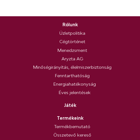
Rólunk
Üzletpolitika
Cégtörténet
Menedzsment
Aryzta AG
Minőségirányítás, élelmiszerbiztonság
Fenntarthatóság
Energiahatékonyság
Éves jelentések
Játék
Termékeink
Termékbemutató
Összetevő kereső