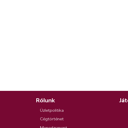
Rólunk
Ját
Üzletpolitika
Cégtörténet
Menedzsment