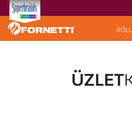
RÓL
ÜZLET