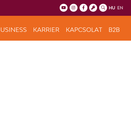
HU
EN
USINESS
KARRIER
KAPCSOLAT
B2B