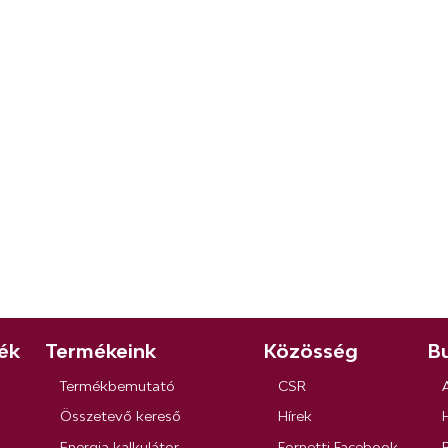
ék
Termékeink
Közösség
Bu
Termékbemutató
CSR
Összetevő kereső
Hírek
Energia kalkulátor
Fornetti Facebook
R