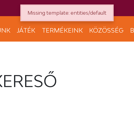
Missing template: entities/default
UNK
JÁTÉK
TERMÉKEINK
KÖZÖSSÉG
B
KERESŐ