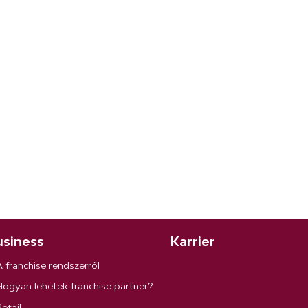
siness
Karrier
A franchise rendszerről
Hogyan lehetek franchise partner?
etail