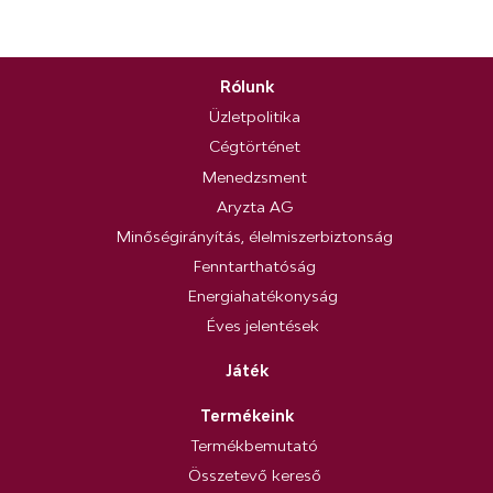
Rólunk
Üzletpolitika
Cégtörténet
Menedzsment
Aryzta AG
Minőségirányítás, élelmiszerbiztonság
Fenntarthatóság
Energiahatékonyság
Éves jelentések
Játék
Termékeink
Termékbemutató
Összetevő kereső