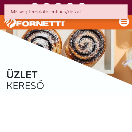
HU
EN
Missing template: entities/default
ÜZLET
KERESŐ