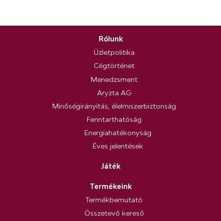
Rólunk
Üzletpolitika
Cégtörténet
Menedzsment
Aryzta AG
Minőségirányítás, élelmiszerbiztonság
Fenntarthatóság
Energiahatékonyság
Éves jelentések
Játék
Termékeink
Termékbemutató
Összetevő kereső