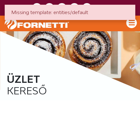
HU
EN
Missing template: entities/default
ÜZLET
KERESŐ