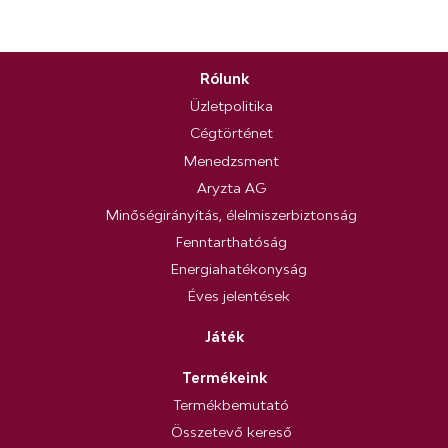
Rólunk
Üzletpolitika
Cégtörténet
Menedzsment
Aryzta AG
Minőségirányítás, élelmiszerbiztonság
Fenntarthatóság
Energiahatékonyság
Éves jelentések
Játék
Termékeink
Termékbemutató
Összetevő kereső