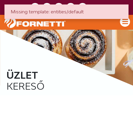
HU
EN
Missing template: entities/default
ÜZLET
KERESŐ