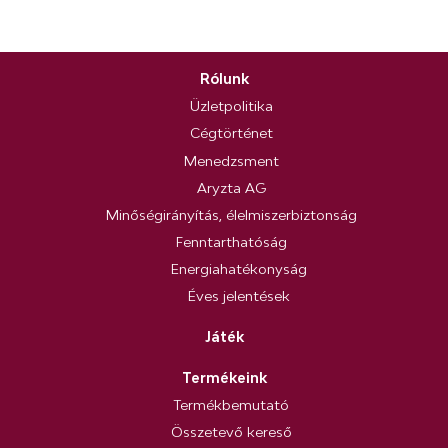
Rólunk
Üzletpolitika
Cégtörténet
Menedzsment
Aryzta AG
Minőségirányítás, élelmiszerbiztonság
Fenntarthatóság
Energiahatékonyság
Éves jelentések
Játék
Termékeink
Termékbemutató
Összetevő kereső