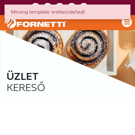
HU
EN
Missing template: entities/default
ÜZLET
KERESŐ