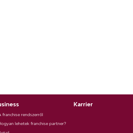
siness
Karrier
A franchise rendszerről
Hogyan lehetek franchise partner?
etail