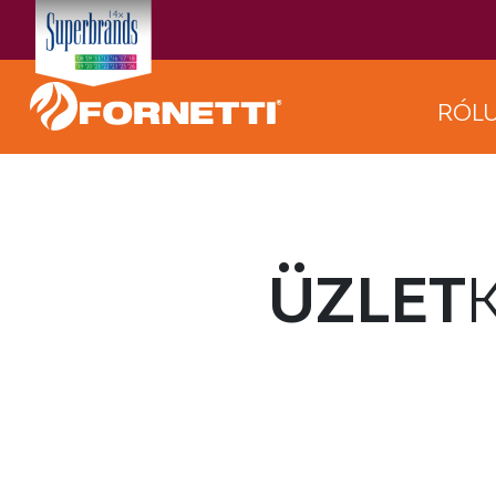
RÓL
ÜZLET