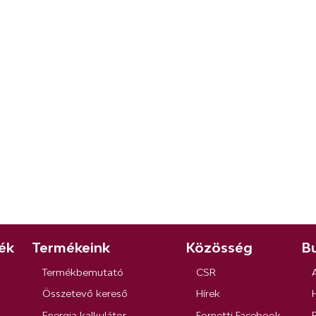
ék
Termékeink
Közösség
Bu
Termékbemutató
CSR
Összetevő kereső
Hírek
Energia kalkulátor
Fornetti Facebook
R