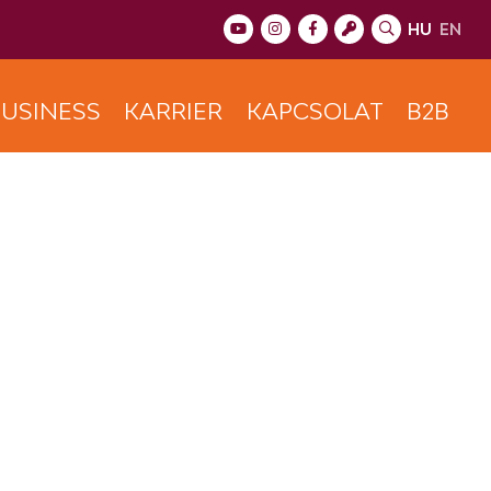
HU
EN
USINESS
KARRIER
KAPCSOLAT
B2B