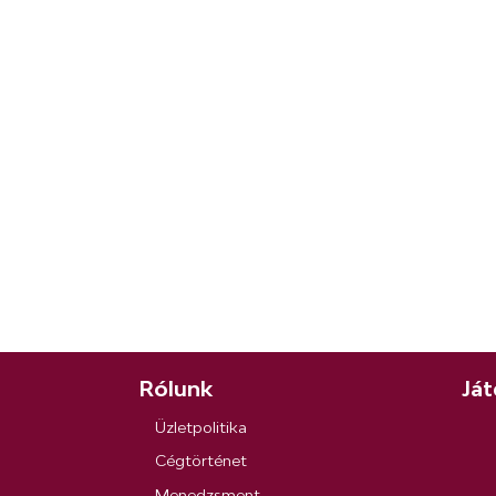
Rólunk
Ját
Üzletpolitika
Cégtörténet
Menedzsment