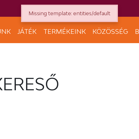
Missing template: entities/default
UNK
JÁTÉK
TERMÉKEINK
KÖZÖSSÉG
B
KERESŐ