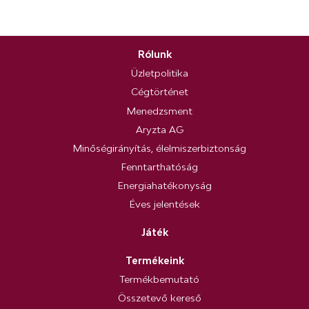
Rólunk
Üzletpolitika
Cégtörténet
Menedzsment
Aryzta AG
Minőségirányítás, élelmiszerbiztonság
Fenntarthatóság
Energiahatékonyság
Éves jelentések
Játék
Termékeink
Termékbemutató
Összetevő kereső