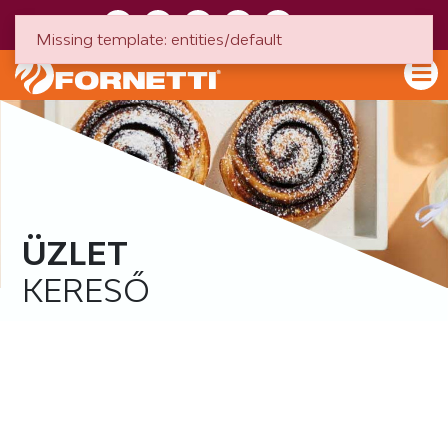
HU
EN
Missing template: entities/default
ÜZLET
KERESŐ