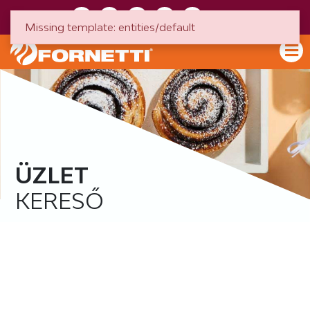
HU
EN
Missing template: entities/default
ÜZLET
KERESŐ