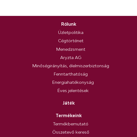
Rólunk
Üzletpolitika
Cégtörténet
Menedzsment
Aryzta AG
Minőségirányítás, élelmiszerbiztonság
Fenntarthatóság
Energiahatékonyság
Éves jelentések
Játék
Termékeink
Termékbemutató
Összetevő kereső