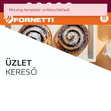
HU
EN
Missing template: entities/default
ÜZLET
KERESŐ