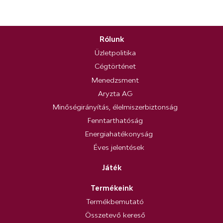
Rólunk
Üzletpolitika
Cégtörténet
Menedzsment
Aryzta AG
Minőségirányítás, élelmiszerbiztonság
Fenntarthatóság
Energiahatékonyság
Éves jelentések
Játék
Termékeink
Termékbemutató
Összetevő kereső