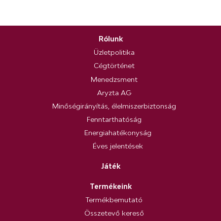
Rólunk
Üzletpolitika
Cégtörténet
Menedzsment
Aryzta AG
Minőségirányítás, élelmiszerbiztonság
Fenntarthatóság
Energiahatékonyság
Éves jelentések
Játék
Termékeink
Termékbemutató
Összetevő kereső