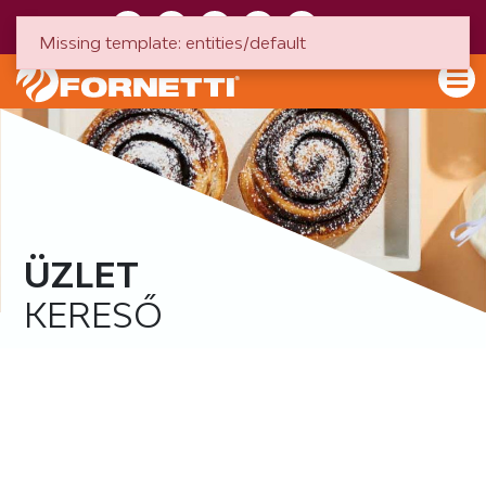
HU
EN
Missing template: entities/default
ÜZLET
KERESŐ