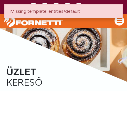
HU
EN
Missing template: entities/default
ÜZLET
KERESŐ