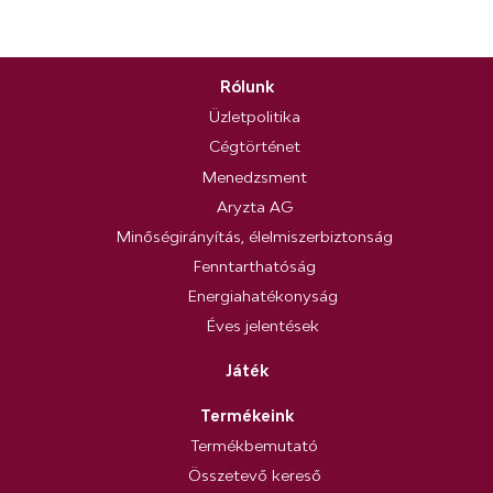
Rólunk
Üzletpolitika
Cégtörténet
Menedzsment
Aryzta AG
Minőségirányítás, élelmiszerbiztonság
Fenntarthatóság
Energiahatékonyság
Éves jelentések
Játék
Termékeink
Termékbemutató
Összetevő kereső