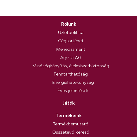
Rólunk
Üzletpolitika
Cégtörténet
Menedzsment
Aryzta AG
Minőségirányítás, élelmiszerbiztonság
Fenntarthatóság
Energiahatékonyság
Éves jelentések
Játék
Termékeink
Termékbemutató
Összetevő kereső