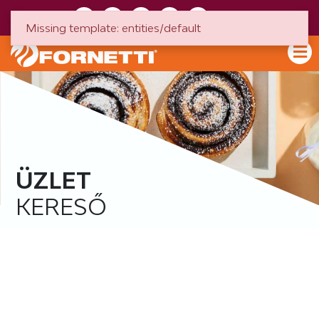
HU
EN
Missing template: entities/default
ÜZLET
KERESŐ