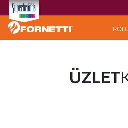
RÓL
ÜZLET