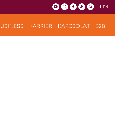
HU
EN
USINESS
KARRIER
KAPCSOLAT
B2B