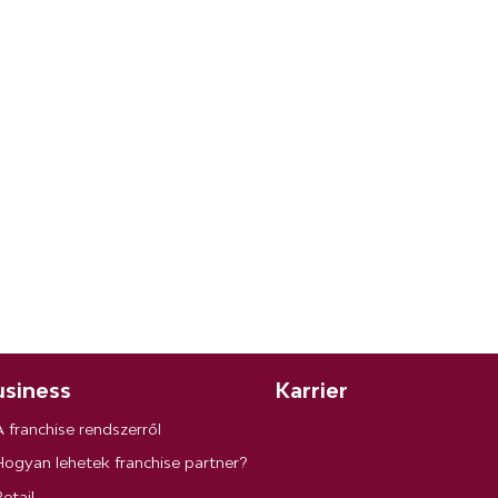
siness
Karrier
A franchise rendszerről
Hogyan lehetek franchise partner?
etail