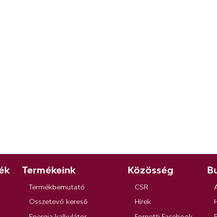
ék
Termékeink
Közösség
Bu
Termékbemutató
CSR
Összetevő kereső
Hírek
Energia kalkulátor
Fornetti Facebook
R