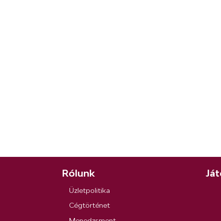
Rólunk
Ját
Üzletpolitika
Cégtörténet
Menedzsment