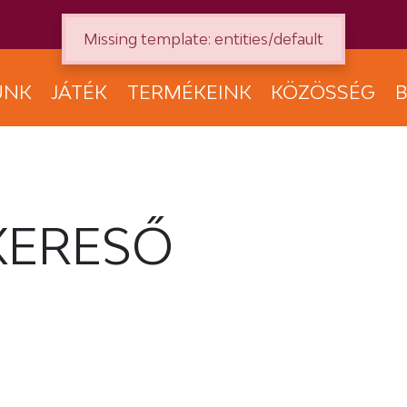
Missing template: entities/default
UNK
JÁTÉK
TERMÉKEINK
KÖZÖSSÉG
B
KERESŐ