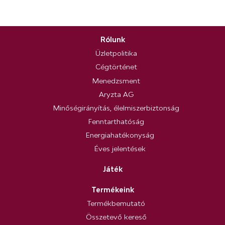
Rólunk
Üzletpolitika
Cégtörténet
Menedzsment
Aryzta AG
Minőségirányítás, élelmiszerbiztonság
Fenntarthatóság
Energiahatékonyság
Éves jelentések
Játék
Termékeink
Termékbemutató
Összetevő kereső