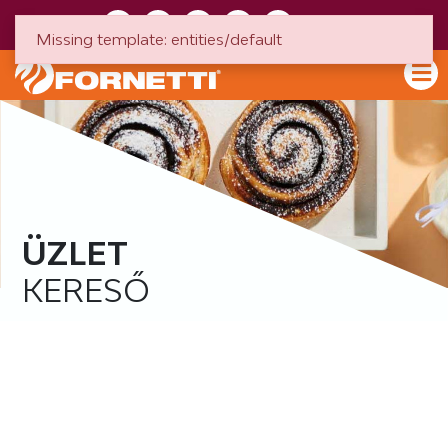
HU
EN
Missing template: entities/default
ÜZLET
KERESŐ