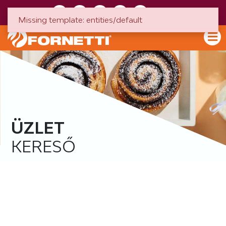
HU
EN
Missing template: entities/default
ÜZLET
KERESŐ