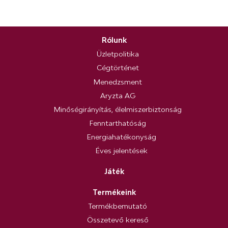
Rólunk
Üzletpolitika
Cégtörténet
Menedzsment
Aryzta AG
Minőségirányítás, élelmiszerbiztonság
Fenntarthatóság
Energiahatékonyság
Éves jelentések
Játék
Termékeink
Termékbemutató
Összetevő kereső