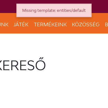
Missing template: entities/default
UNK
JÁTÉK
TERMÉKEINK
KÖZÖSSÉG
B
KERESŐ