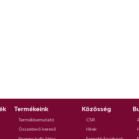
ék
Termékeink
Közösség
Bu
Termékbemutató
CSR
Összetevő kereső
Hírek
Energia kalkulátor
Fornetti Facebook
R