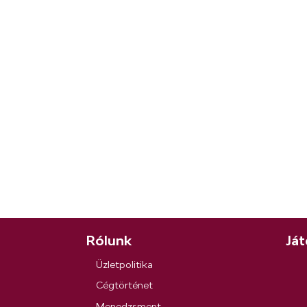
Rólunk
Ját
Üzletpolitika
Cégtörténet
Menedzsment