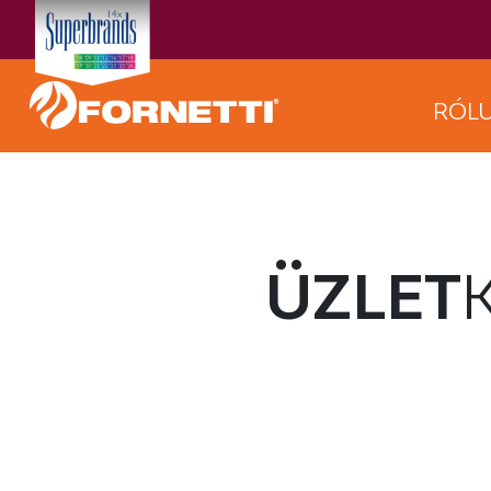
RÓL
ÜZLET