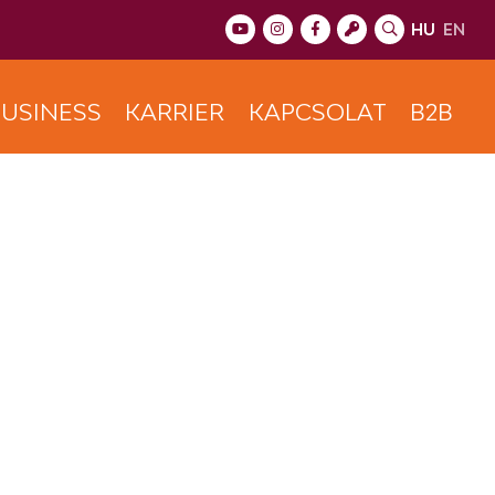
HU
EN
USINESS
KARRIER
KAPCSOLAT
B2B