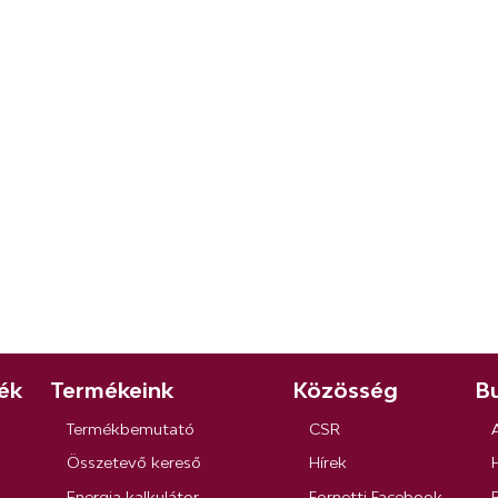
ék
Termékeink
Közösség
Bu
Termékbemutató
CSR
Összetevő kereső
Hírek
Energia kalkulátor
Fornetti Facebook
R