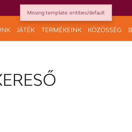
Missing template: entities/default
UNK
JÁTÉK
TERMÉKEINK
KÖZÖSSÉG
B
KERESŐ