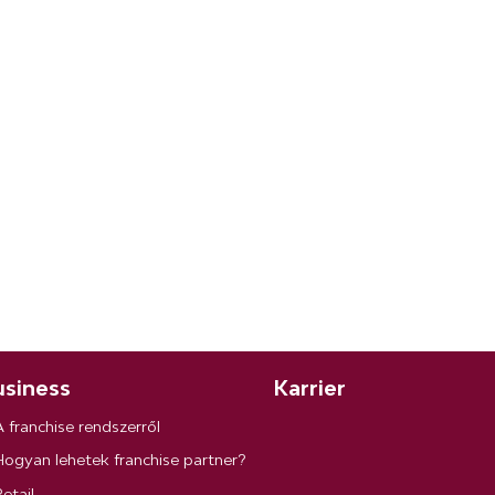
siness
Karrier
A franchise rendszerről
Hogyan lehetek franchise partner?
etail