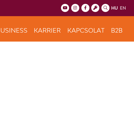
HU
EN
USINESS
KARRIER
KAPCSOLAT
B2B