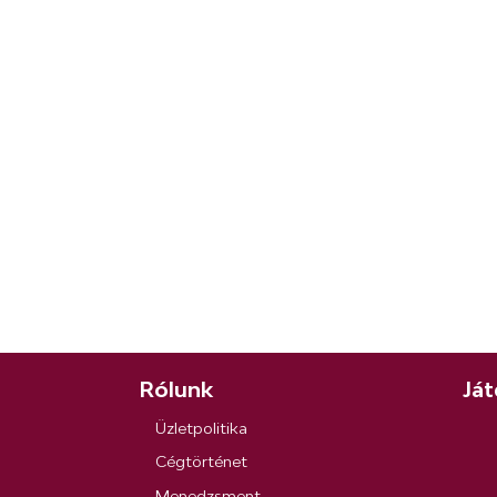
Rólunk
Ját
Üzletpolitika
Cégtörténet
Menedzsment