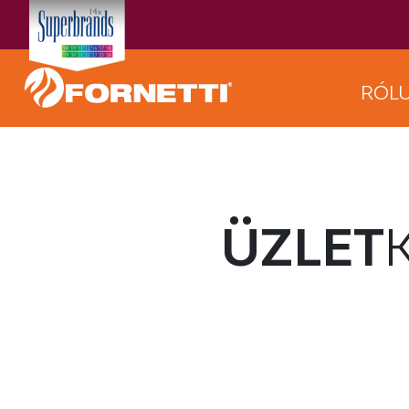
RÓL
ÜZLET