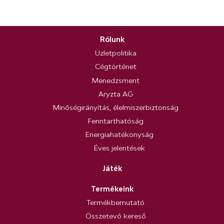
Rólunk
Üzletpolitika
Cégtörténet
Menedzsment
Aryzta AG
Minőségirányítás, élelmiszerbiztonság
Fenntarthatóság
Energiahatékonyság
Éves jelentések
Játék
Termékeink
Termékbemutató
Összetevő kereső