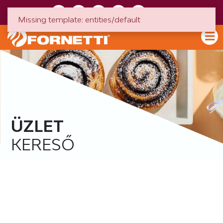
HU
EN
Missing template: entities/default
ÜZLET
KERESŐ