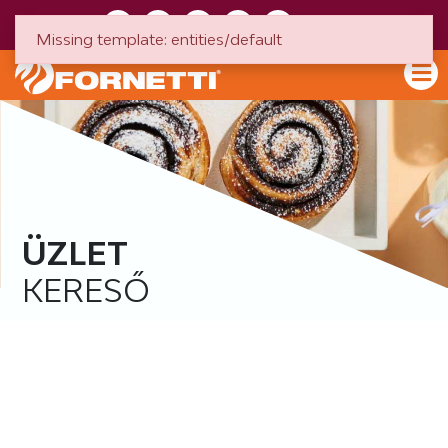
HU
EN
Missing template: entities/default
ÜZLET
KERESŐ