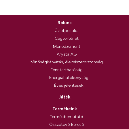
Rólunk
Üzletpolitika
Cégtörténet
Menedzsment
Aryzta AG
Minőségirányítás, élelmiszerbiztonság
Fenntarthatóság
Energiahatékonyság
Éves jelentések
Játék
Termékeink
Termékbemutató
Összetevő kereső