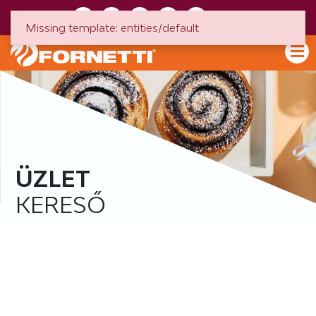
HU
EN
Missing template: entities/default
ÜZLET
KERESŐ