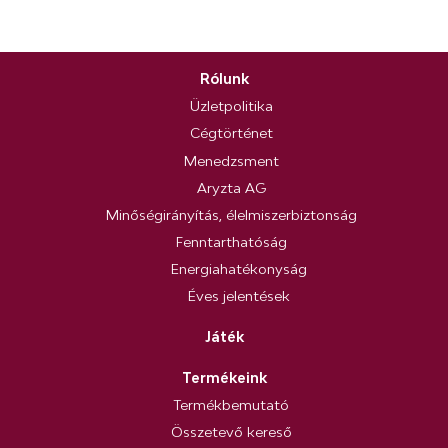
Rólunk
Üzletpolitika
Cégtörténet
Menedzsment
Aryzta AG
Minőségirányítás, élelmiszerbiztonság
Fenntarthatóság
Energiahatékonyság
Éves jelentések
Játék
Termékeink
Termékbemutató
Összetevő kereső