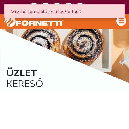
HU
EN
Missing template: entities/default
ÜZLET
KERESŐ