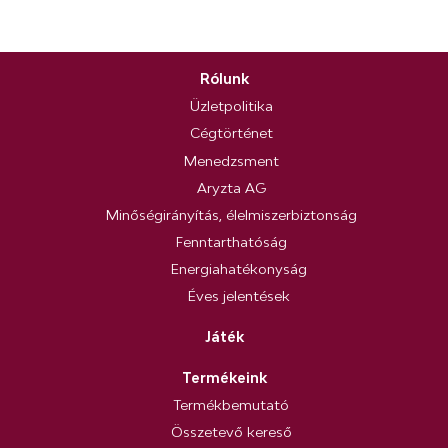
Rólunk
Üzletpolitika
Cégtörténet
Menedzsment
Aryzta AG
Minőségirányítás, élelmiszerbiztonság
Fenntarthatóság
Energiahatékonyság
Éves jelentések
Játék
Termékeink
Termékbemutató
Összetevő kereső