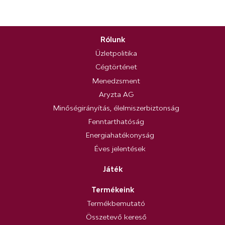
Rólunk
Üzletpolitika
Cégtörténet
Menedzsment
Aryzta AG
Minőségirányítás, élelmiszerbiztonság
Fenntarthatóság
Energiahatékonyság
Éves jelentések
Játék
Termékeink
Termékbemutató
Összetevő kereső