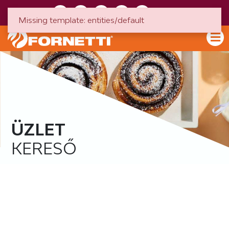
HU
EN
Missing template: entities/default
ÜZLET
KERESŐ