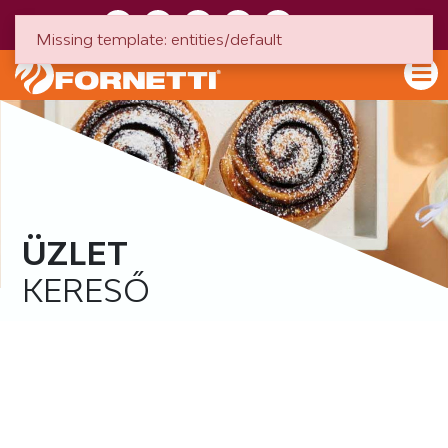
HU
EN
Missing template: entities/default
ÜZLET
KERESŐ