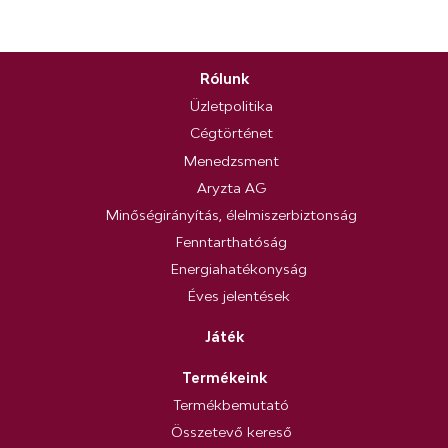
Rólunk
Üzletpolitika
Cégtörténet
Menedzsment
Aryzta AG
Minőségirányítás, élelmiszerbiztonság
Fenntarthatóság
Energiahatékonyság
Éves jelentések
Játék
Termékeink
Termékbemutató
Összetevő kereső