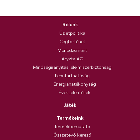
Rólunk
Üzletpolitika
Cégtörténet
Menedzsment
Aryzta AG
Minőségirányítás, élelmiszerbiztonság
Fenntarthatóság
Energiahatékonyság
Éves jelentések
Játék
Termékeink
Termékbemutató
Összetevő kereső