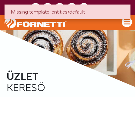
HU
EN
Missing template: entities/default
ÜZLET
KERESŐ