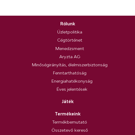
Rólunk
Üzletpolitika
Cégtörténet
Menedzsment
Aryzta AG
Minőségirányítás, élelmiszerbiztonság
Fenntarthatóság
Energiahatékonyság
Éves jelentések
Játék
Termékeink
Termékbemutató
Összetevő kereső