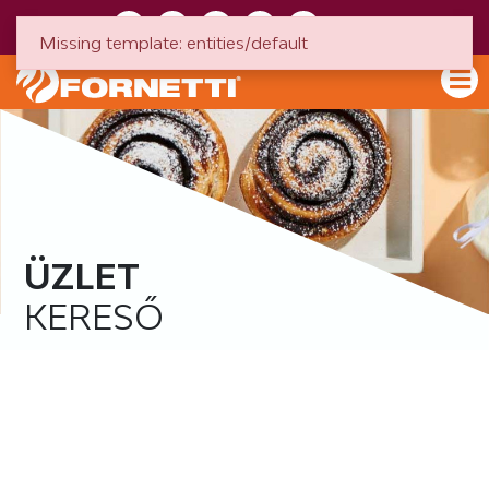
HU
EN
Missing template: entities/default
ÜZLET
KERESŐ