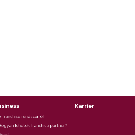
siness
Karrier
A franchise rendszerről
Hogyan lehetek franchise partner?
etail