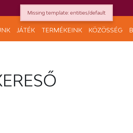
Missing template: entities/default
UNK
JÁTÉK
TERMÉKEINK
KÖZÖSSÉG
B
KERESŐ