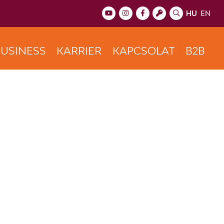
HU
EN
USINESS
KARRIER
KAPCSOLAT
B2B