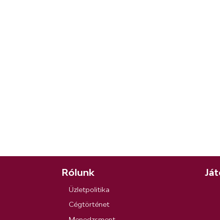
Rólunk
Ját
Üzletpolitika
Cégtörténet
Menedzsment