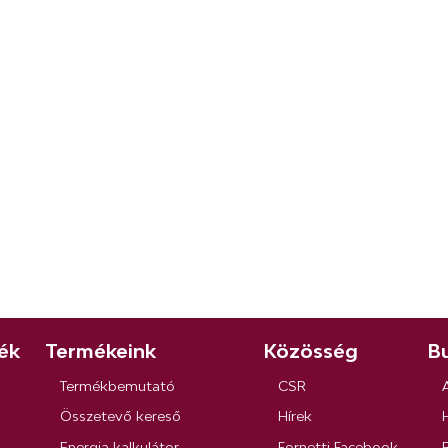
ék
Termékeink
Közösség
Bu
Termékbemutató
CSR
Összetevő kereső
Hírek
Energia kalkulátor
Fornetti Facebook
R