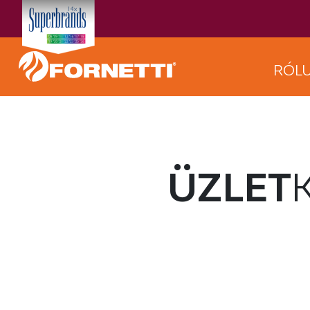
RÓL
ÜZLET