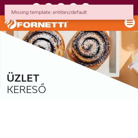
HU
EN
Missing template: entities/default
ÜZLET
KERESŐ