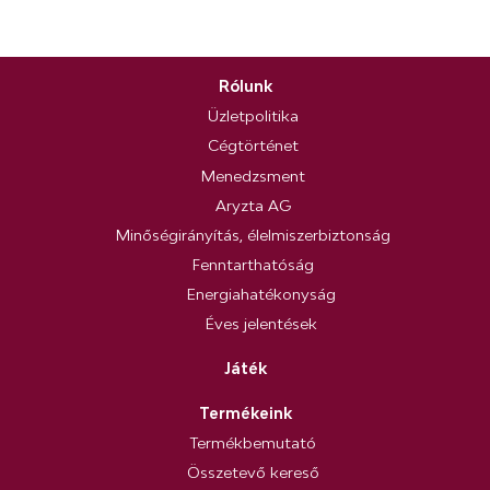
Rólunk
Üzletpolitika
Cégtörténet
Menedzsment
Aryzta AG
Minőségirányítás, élelmiszerbiztonság
Fenntarthatóság
Energiahatékonyság
Éves jelentések
Játék
Termékeink
Termékbemutató
Összetevő kereső