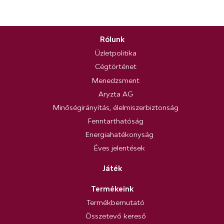
Rólunk
Üzletpolitika
Cégtörténet
Menedzsment
Aryzta AG
Minőségirányítás, élelmiszerbiztonság
Fenntarthatóság
Energiahatékonyság
Éves jelentések
Játék
Termékeink
Termékbemutató
Összetevő kereső