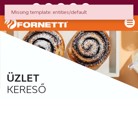
HU
EN
Missing template: entities/default
ÜZLET
KERESŐ