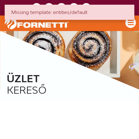
HU
EN
Missing template: entities/default
ÜZLET
KERESŐ