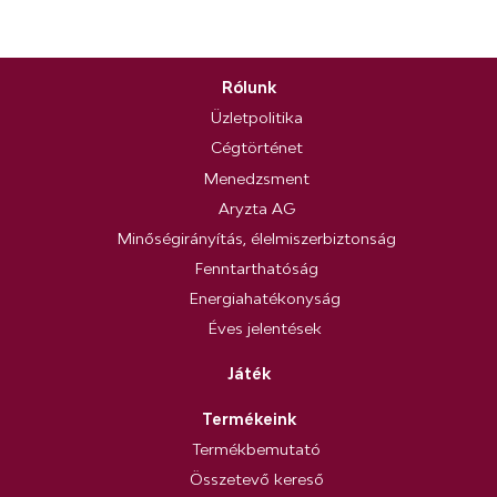
Rólunk
Üzletpolitika
Cégtörténet
Menedzsment
Aryzta AG
Minőségirányítás, élelmiszerbiztonság
Fenntarthatóság
Energiahatékonyság
Éves jelentések
Játék
Termékeink
Termékbemutató
Összetevő kereső