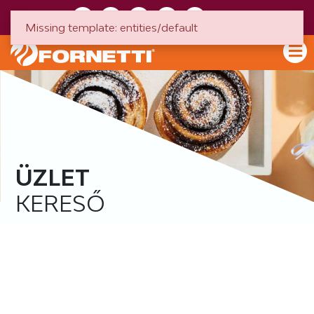
HU
EN
Missing template: entities/default
ÜZLET
KERESŐ