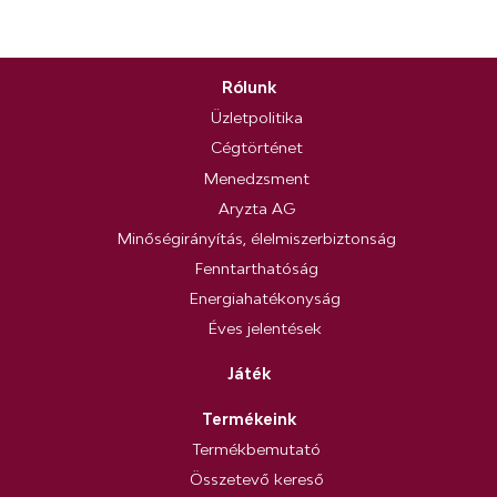
Rólunk
Üzletpolitika
Cégtörténet
Menedzsment
Aryzta AG
Minőségirányítás, élelmiszerbiztonság
Fenntarthatóság
Energiahatékonyság
Éves jelentések
Játék
Termékeink
Termékbemutató
Összetevő kereső