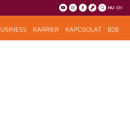
HU
EN
USINESS
KARRIER
KAPCSOLAT
B2B