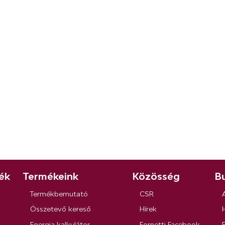
ék
Termékeink
Közösség
Bu
Termékbemutató
CSR
Összetevő kereső
Hírek
Energia kalkulátor
Fornetti Facebook
R