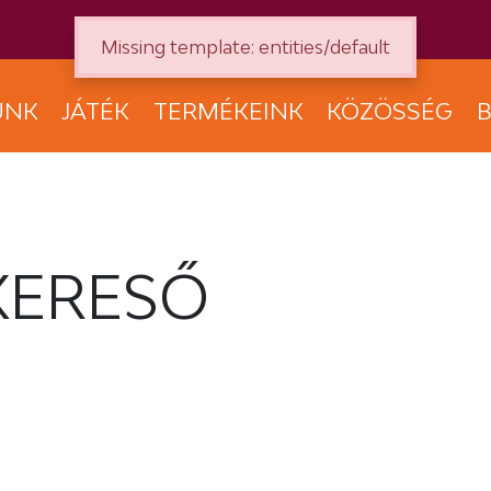
Missing template: entities/default
UNK
JÁTÉK
TERMÉKEINK
KÖZÖSSÉG
B
KERESŐ