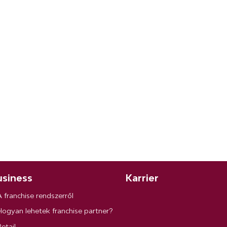
siness
Karrier
A franchise rendszerről
Hogyan lehetek franchise partner?
etail