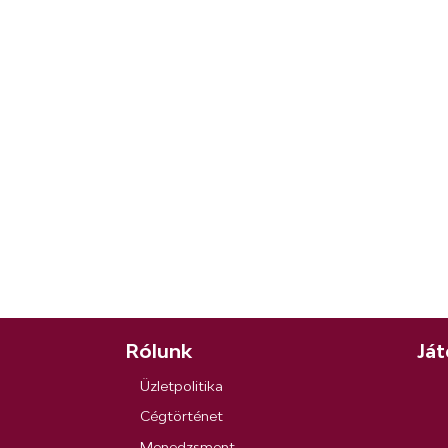
Rólunk
Ját
Üzletpolitika
Cégtörténet
Menedzsment