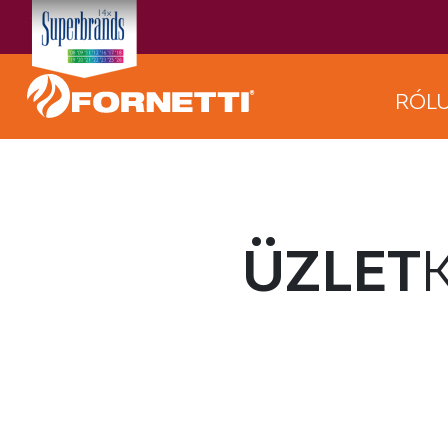
RÓL
ÜZLET