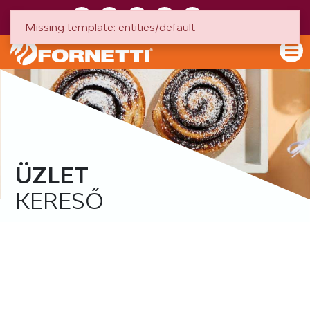
HU
EN
Missing template: entities/default
ÜZLET
KERESŐ