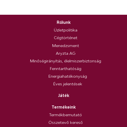
Rólunk
Üzletpolitika
Cégtörténet
Menedzsment
Aryzta AG
Minőségirányítás, élelmiszerbiztonság
Fenntarthatóság
Energiahatékonyság
Éves jelentések
Játék
Termékeink
Termékbemutató
Összetevő kereső