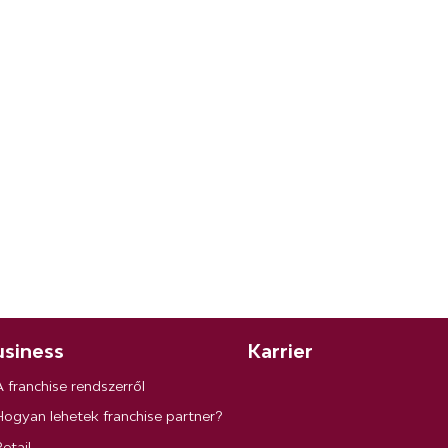
siness
Karrier
A franchise rendszerről
Hogyan lehetek franchise partner?
etail