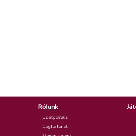
Rólunk
Ját
Üzletpolitika
Cégtörténet
Menedzsment