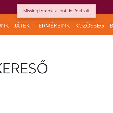
Missing template: entities/default
UNK
JÁTÉK
TERMÉKEINK
KÖZÖSSÉG
B
KERESŐ