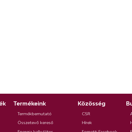
ék
Termékeink
Közösség
Bu
Termékbemutató
CSR
Összetevő kereső
Hírek
Energia kalkulátor
Fornetti Facebook
R