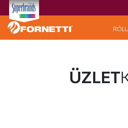
RÓL
ÜZLET