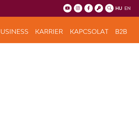
HU
EN
USINESS
KARRIER
KAPCSOLAT
B2B