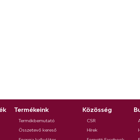
ék
Termékeink
Közösség
Bu
Termékbemutató
CSR
Összetevő kereső
Hírek
Energia kalkulátor
Fornetti Facebook
R