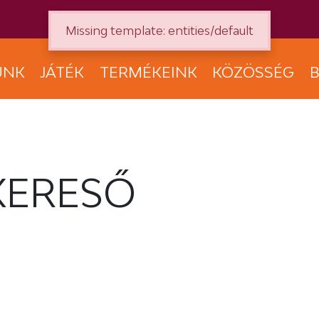
Missing template: entities/default
UNK
JÁTÉK
TERMÉKEINK
KÖZÖSSÉG
B
KERESŐ