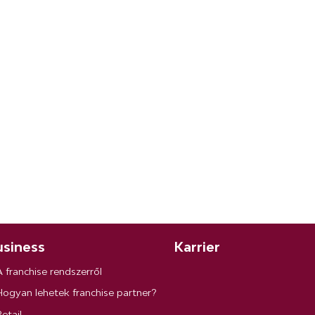
siness
Karrier
A franchise rendszerről
Hogyan lehetek franchise partner?
etail