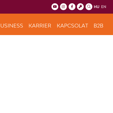
HU
EN
USINESS
KARRIER
KAPCSOLAT
B2B