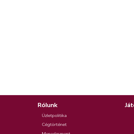
Rólunk
Ját
Üzletpolitika
Cégtörténet
Menedzsment