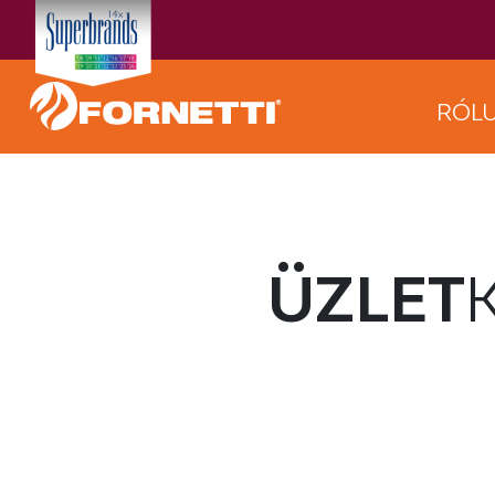
RÓL
ÜZLET