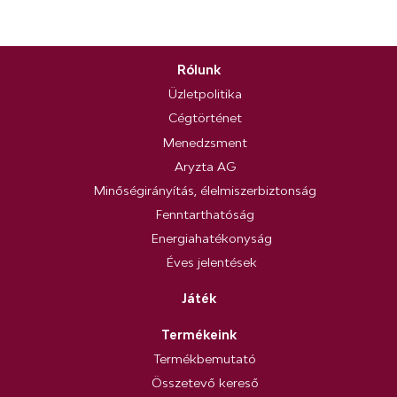
Rólunk
Üzletpolitika
Cégtörténet
Menedzsment
Aryzta AG
Minőségirányítás, élelmiszerbiztonság
Fenntarthatóság
Energiahatékonyság
Éves jelentések
Játék
Termékeink
Termékbemutató
Összetevő kereső