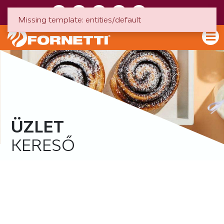
HU
EN
Missing template: entities/default
ÜZLET
KERESŐ