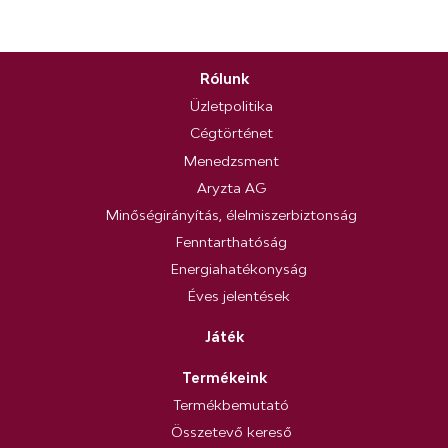
Rólunk
Üzletpolitika
Cégtörténet
Menedzsment
Aryzta AG
Minőségirányítás, élelmiszerbiztonság
Fenntarthatóság
Energiahatékonyság
Éves jelentések
Játék
Termékeink
Termékbemutató
Összetevő kereső