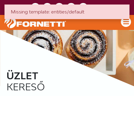
HU
EN
Missing template: entities/default
ÜZLET
KERESŐ