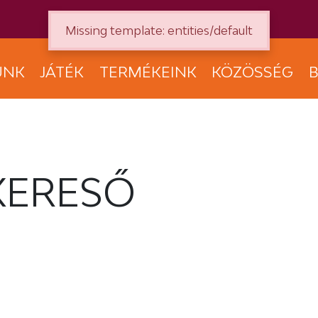
Missing template: entities/default
UNK
JÁTÉK
TERMÉKEINK
KÖZÖSSÉG
B
KERESŐ