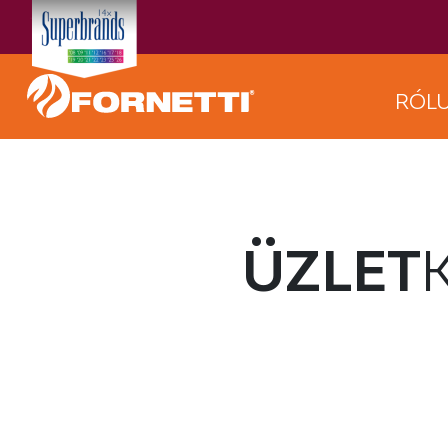
RÓL
ÜZLET