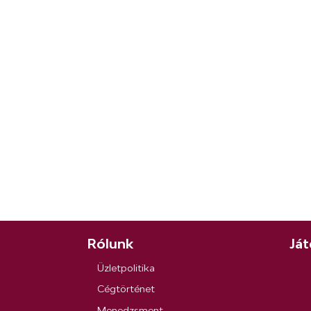
Rólunk
Ját
Üzletpolitika
Cégtörténet
Menedzsment