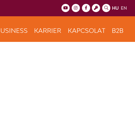
HU
EN
USINESS
KARRIER
KAPCSOLAT
B2B