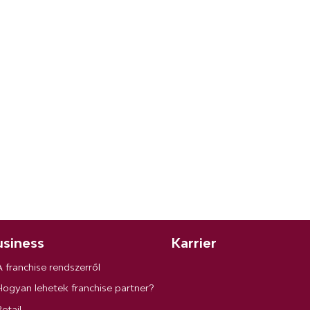
siness
Karrier
A franchise rendszerről
Hogyan lehetek franchise partner?
etail