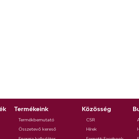
ék
Termékeink
Közösség
Bu
Termékbemutató
CSR
Összetevő kereső
Hírek
Energia kalkulátor
Fornetti Facebook
R