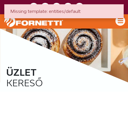
HU
EN
Missing template: entities/default
ÜZLET
KERESŐ