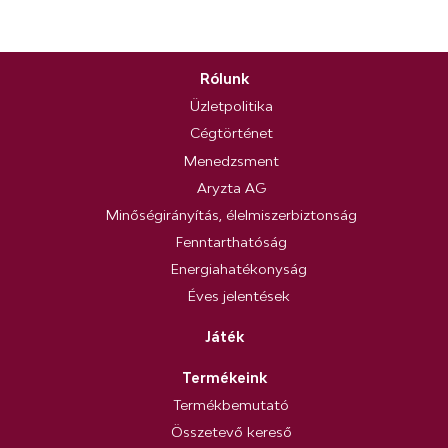
Rólunk
Üzletpolitika
Cégtörténet
Menedzsment
Aryzta AG
Minőségirányítás, élelmiszerbiztonság
Fenntarthatóság
Energiahatékonyság
Éves jelentések
Játék
Termékeink
Termékbemutató
Összetevő kereső