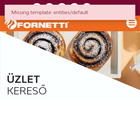
HU
EN
Missing template: entities/default
ÜZLET
KERESŐ