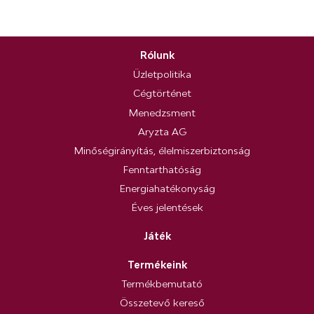
Rólunk
Üzletpolitika
Cégtörténet
Menedzsment
Aryzta AG
Minőségirányítás, élelmiszerbiztonság
Fenntarthatóság
Energiahatékonyság
Éves jelentések
Játék
Termékeink
Termékbemutató
Összetevő kereső