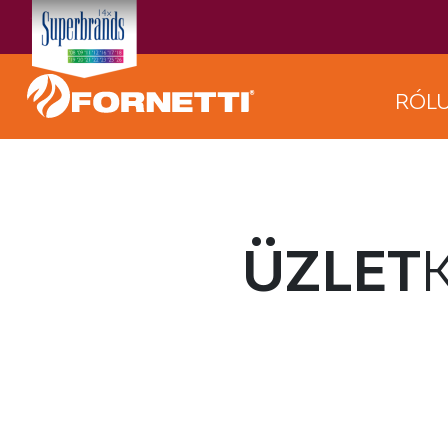
RÓL
ÜZLET