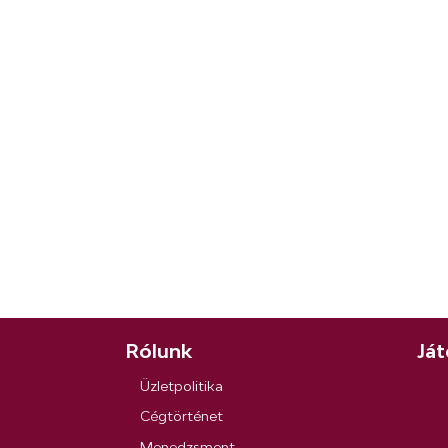
Rólunk
Ját
Üzletpolitika
Cégtörténet
Menedzsment