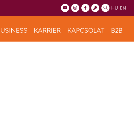
HU
EN
USINESS
KARRIER
KAPCSOLAT
B2B