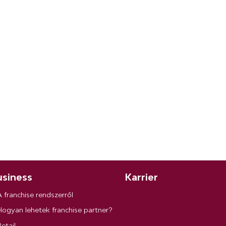
siness
Karrier
A franchise rendszerről
Hogyan lehetek franchise partner?
etail