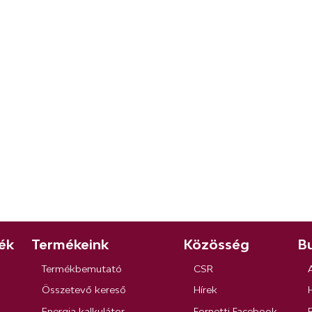
ék
Termékeink
Közösség
Bu
Termékbemutató
CSR
Összetevő kereső
Hírek
Energia kalkulátor
Fornetti Facebook
R