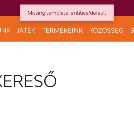
Missing template: entities/default
UNK
JÁTÉK
TERMÉKEINK
KÖZÖSSÉG
B
KERESŐ