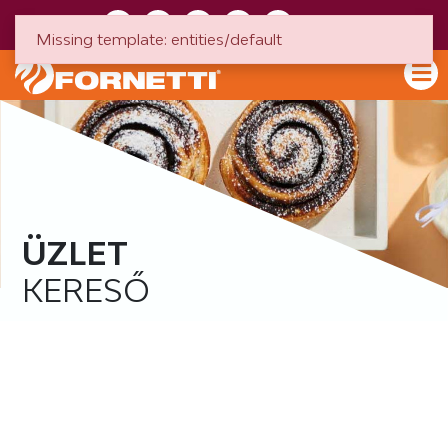
HU
EN
Missing template: entities/default
ÜZLET
KERESŐ