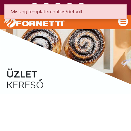
HU
EN
Missing template: entities/default
ÜZLET
KERESŐ