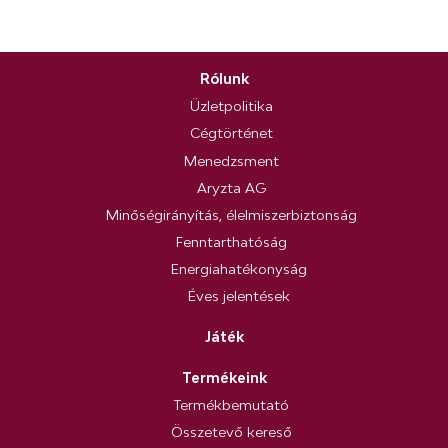
Rólunk
Üzletpolitika
Cégtörténet
Menedzsment
Aryzta AG
Minőségirányítás, élelmiszerbiztonság
Fenntarthatóság
Energiahatékonyság
Éves jelentések
Játék
Termékeink
Termékbemutató
Összetevő kereső