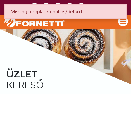
HU
EN
Missing template: entities/default
ÜZLET
KERESŐ