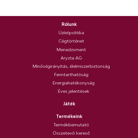
Rólunk
Üzletpolitika
Cégtörténet
Menedzsment
Aryzta AG
Minőségirányítás, élelmiszerbiztonság
Fenntarthatóság
Energiahatékonyság
Éves jelentések
Játék
Termékeink
Termékbemutató
Összetevő kereső