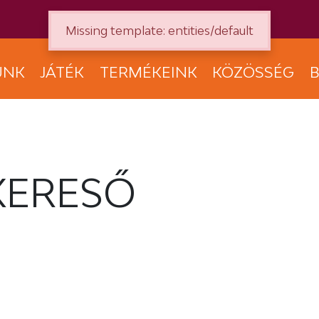
Missing template: entities/default
UNK
JÁTÉK
TERMÉKEINK
KÖZÖSSÉG
B
KERESŐ