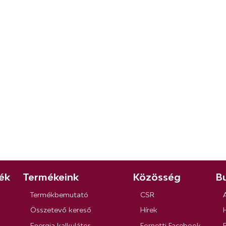
ék
Termékeink
Közösség
Bu
Termékbemutató
CSR
Összetevő kereső
Hírek
Energia kalkulátor
Fornetti Facebook
R