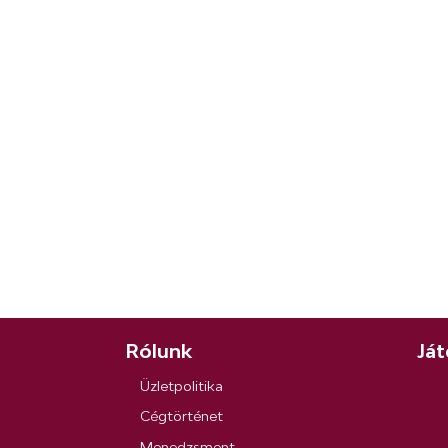
Rólunk
Ját
Üzletpolitika
Cégtörténet
Menedzsment