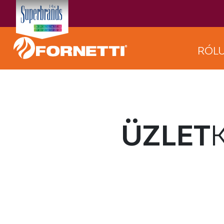
RÓL
ÜZLET