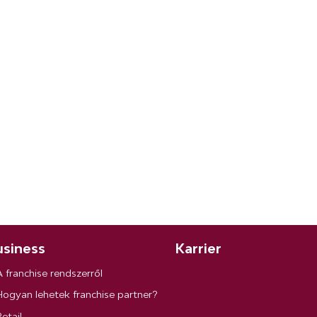
siness
Karrier
A franchise rendszerről
Hogyan lehetek franchise partner?
etail